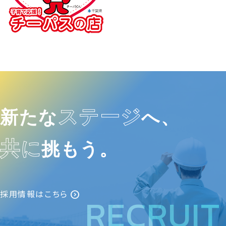
ステージ
新たな
へ、
共に
挑もう。
expand_circle_right
採用情報はこちら
RECRUIT