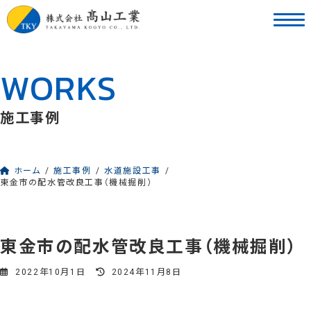
コ
ナ
ン
ビ
テ
ゲ
ン
ー
WORKS
ツ
シ
へ
ョ
ス
ン
施工事例
キ
に
ッ
移
プ
動
ホーム
施工事例
水道施設工事
東金市の配水管改良工事（機械掘削）
東金市の配水管改良工事（機械掘削）
最
2022年10月1日
2024年11月8日
終
更
新