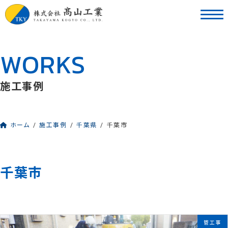
コ
ナ
ン
ビ
テ
ゲ
ン
ー
WORKS
ツ
シ
へ
ョ
ス
ン
施工事例
キ
に
ッ
移
プ
動
ホーム
施工事例
千葉県
千葉市
千葉市
管工事